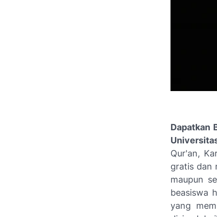
Dapatkan B
Universit
Qur'an, Ka
gratis dan
maupun se
beasiswa h
yang memb