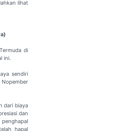
ahkan lihat
ya)
 Termuda di
 ini.
aya sendiri
0 Nopember
 dari biaya
presiasi dan
 penghapal
elah hapal