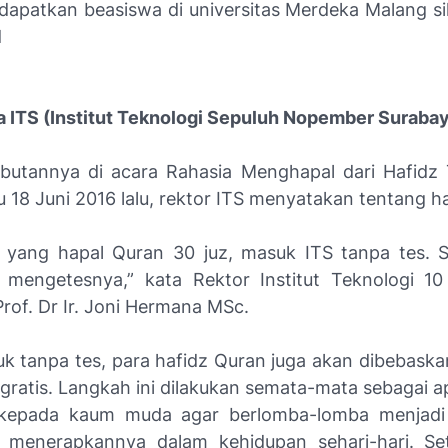
apatkan beasiswa di universitas Merdeka Malang sil
d
a ITS (Institut Teknologi Sepuluh Nopember Suraba
utannya di acara Rahasia Menghapal dari Hafidz
 18 Juni 2016 lalu, rektor ITS menyatakan tentang hal
a yang hapal Quran 30 juz, masuk ITS tanpa tes. S
 mengetesnya,” kata Rektor Institut Teknologi 1
rof. Dr Ir. Joni Hermana MSc.
uk tanpa tes, para hafidz Quran juga akan dibebaskan
s gratis. Langkah ini dilakukan semata-mata sebagai a
kepada kaum muda agar berlomba-lomba menjadi
 menerapkannya dalam kehidupan sehari-hari. Set