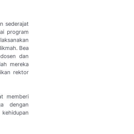
n sederajat
gai program
ilaksanakan
Hikmah. Bea
l dosen dan
iah mereka
kan rektor
pat memberi
ga dengan
 kehidupan