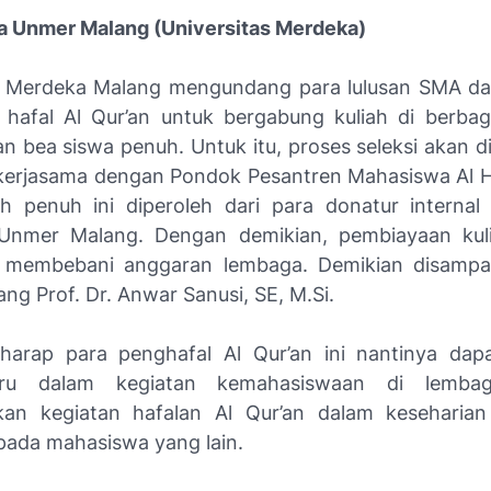
a Unmer Malang (Universitas Merdeka)
s Merdeka Malang mengundang para lulusan SMA da
 hafal Al Qur’an untuk bergabung kuliah di berba
an bea siswa penuh. Untuk itu, proses seleksi akan d
erjasama dengan Pondok Pesantren Mahasiswa Al 
ah penuh ini diperoleh dari para donatur interna
Unmer Malang. Dengan demikian, pembiayaan kul
n membebani anggaran lembaga. Demikian disampai
g Prof. Dr. Anwar Sanusi, SE, M.Si.
harap para penghafal Al Qur’an ini nantinya da
ru dalam kegiatan kemahasiswaan di lemba
kan kegiatan hafalan Al Qur’an dalam keseharian
ada mahasiswa yang lain.