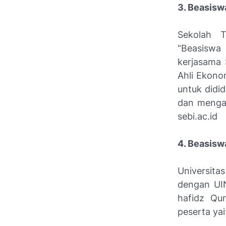
3. Beasisw
Sekolah T
“Beasiswa 
kerjasama 
Ahli Ekono
untuk didi
dan mengapl
sebi.ac.id
4. Beasisw
Universita
dengan UIN
hafidz Qur
peserta yai