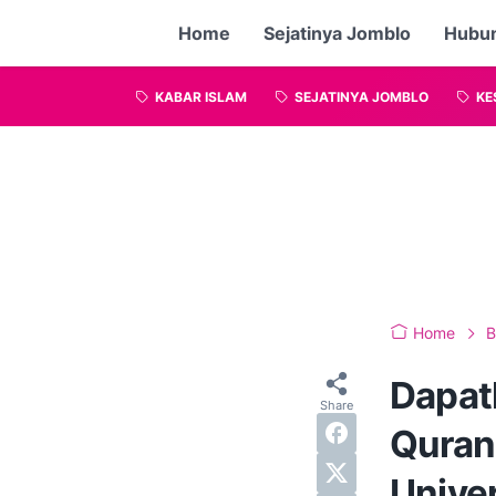
Home
Sejatinya Jomblo
Hubu
KABAR ISLAM
SEJATINYA JOMBLO
KE
Home
B
Dapat
Quran
Unive