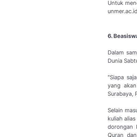
Untuk mend
unmer.ac.i
6. Beasisw
Dalam samb
Dunia Sabtu
“Siapa saj
yang akan
Surabaya, P
Selain mas
kuliah alia
dorongan 
Quran dan