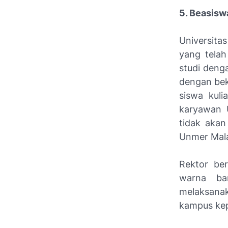
5. Beasisw
Universita
yang telah
studi deng
dengan bek
siswa kuli
karyawan 
tidak aka
Unmer Malan
Rektor ber
warna ba
melaksana
kampus kep