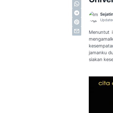
Sejati
Update
Menuntut i
mengamalk
kesempata
jamanku dul
siakan kes