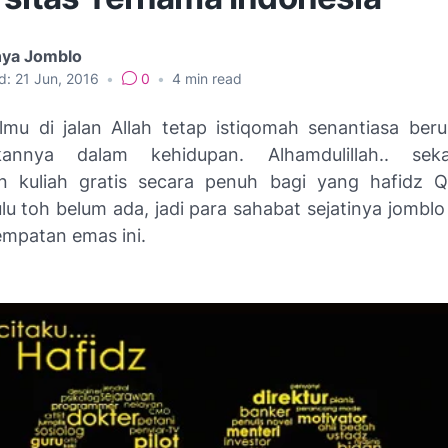
nya Jomblo
d:
21 Jun, 2016
•
0
•
4
min read
lmu di jalan Allah tetap istiqomah senantiasa ber
annya dalam kehidupan. Alhamdulillah.. sek
n kuliah gratis secara penuh bagi yang hafidz Q
u toh belum ada, jadi para sahabat sejatinya jomblo
empatan emas ini.