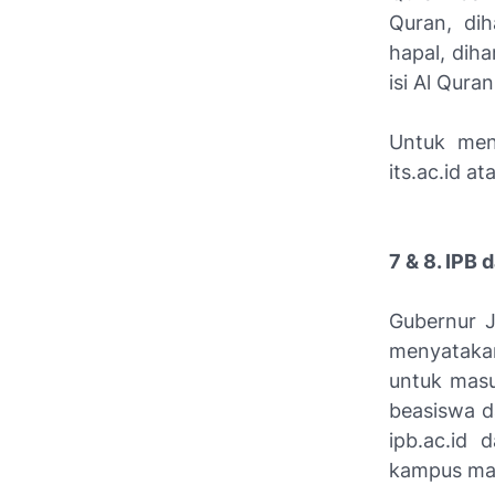
Quran, dih
hapal, dih
isi Al Qura
Untuk mend
its.ac.id a
7 & 8. IPB 
Gubernur 
menyatakan
untuk masu
beasiswa da
ipb.ac.id 
kampus ma