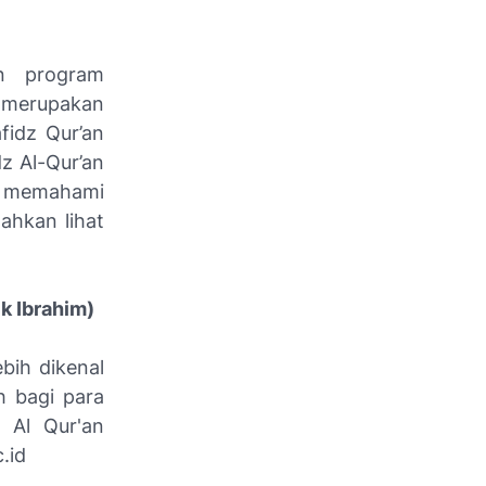
n program
i merupakan
fidz Qur’an
z Al-Qur’an
pu memahami
lahkan lihat
k Ibrahim)
bih dikenal
h bagi para
n Al Qur'an
.id