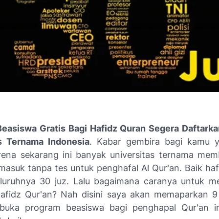
easiswa Gratis Bagi Hafidz Quran Segera Daftarka
as Ternama Indonesia
. Kabar gembira bagi kamu y
rena sekarang ini banyak universitas ternama mem
 masuk tanpa tes untuk penghafal Al Qur'an. Baik haf
luruhnya 30 juz. Lalu bagaimana caranya untuk m
afidz Qur'an? Nah disini saya akan memaparkan 9 
uka program beasiswa bagi penghapal Qur'an ini