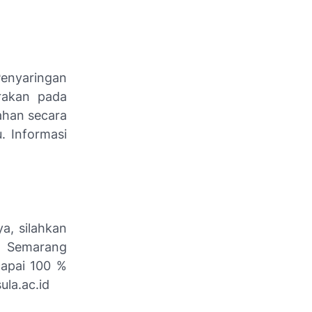
Penyaringan
arakan pada
ahan secara
. Informasi
a, silahkan
g Semarang
capai 100 %
ula.ac.id