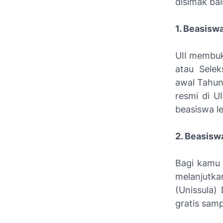
disimak bai
1. Beasiswa
UII membuk
atau Selek
awal Tahun
resmi di U
beasiswa le
2. Beasisw
Bagi kamu 
melanjutk
(Unissula)
gratis samp