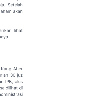
ja. Setelah
 paham akan
ahkan lihat
baya.
 Kang Aher
r'an 30 juz
n IPB, plus
a dilihat di
dministrasi