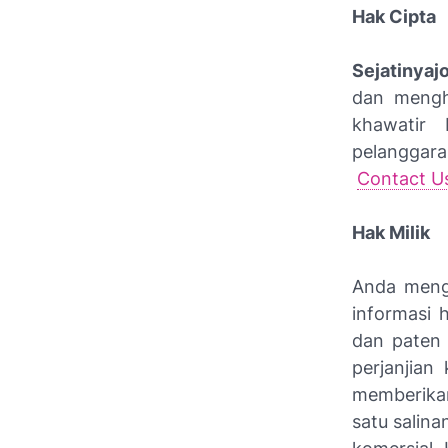
Hak Cipta
Sejatinya
dan mengh
khawatir
pelanggara
Contact U
Hak Milik
Anda meng
informasi 
dan paten 
perjanjian
memberikan
satu salina