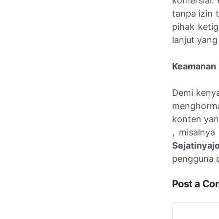
komersial. 
tanpa izin 
pihak keti
lanjut yang
Keamanan
Demi keny
menghorma
konten yan
, misalnya
Sejatinya
pengguna d
Post a C