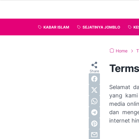
KABAR ISLAM
SEJATINYA JOMBLO
KE
Home
T
Terms
Selamat da
yang kami 
media onli
dan mengen
internet h