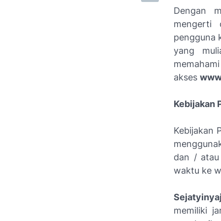
Dengan m
mengerti 
pengguna k
yang muli
mema
akses
www.
Kebijakan P
Kebijakan 
menggunaka
dan / atau
waktu ke w
Sejatyiny
memiliki j