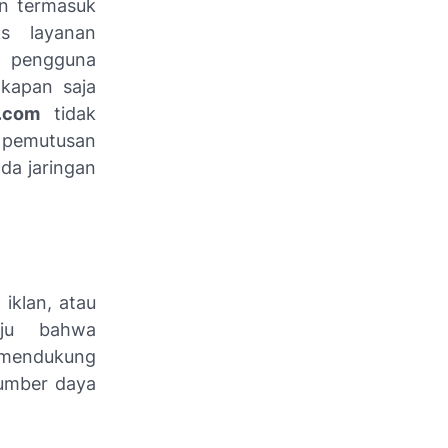
an termasuk
s layanan
p pengguna
kapan saja
lo.com
tidak
 pemutusan
da jaringan
iklan, atau
uju bahwa
k mendukung
sumber daya