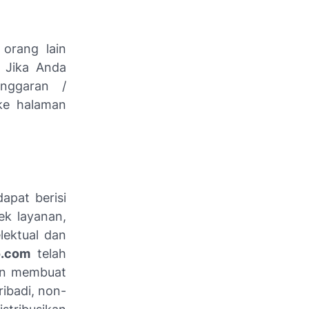
 orang lain
 Jika Anda
nggaran /
 ke halaman
dapat berisi
ek layanan,
lektual dan
o.com
telah
dan membuat
ribadi, non-