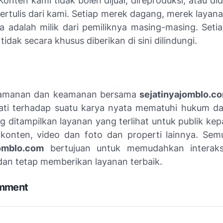
Konten kami tidak boleh dijual, direproduksi, atau did
tertulis dari kami. Setiap merek dagang, merek layan
ga adalah milik dari pemiliknya masing-masing. Setia
 tidak secara khusus diberikan di sini dilindungi.
amanan dan keamanan bersama
sejatinyajomblo.c
ti terhadap suatu karya nyata mematuhi hukum da
g ditampilkan layanan yang terlihat untuk publik ke
 konten, video dan foto dan properti lainnya. Semu
jomblo.com
bertujuan untuk memudahkan interaks
an tetap memberikan layanan terbaik.
omment