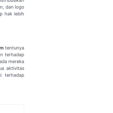
istribusikan
an, dan logo
p hak lebih
om
tentunya
n terhadap
pada mereka
a aktivitas
i terhadap