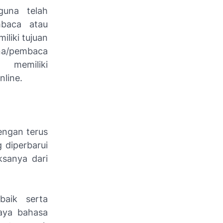
guna telah
mbaca atau
miliki tujuan
na/pembaca
iliki
nline.
engan terus
 diperbarui
ksanya dari
aik serta
gaya bahasa