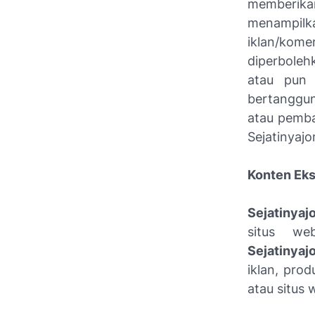
memberikan
menampilk
iklan/kom
diperbole
atau pun
bertanggu
atau pemba
Sejatinyaj
Konten Eks
Sejatinya
situs we
Sejatinya
iklan, pro
atau situs 