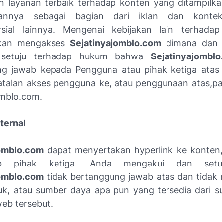
 layanan terbaik terhadap konten yang ditampilk
annya sebagai bagian dari iklan dan kontek
ersial lainnya. Mengenai kebijakan lain terhada
hkan mengakses
Sejatinyajomblo.com
dimana dan 
 setuju terhadap hukum bahwa
Sejatinyajomb
ng jawab kepada Pengguna atau pihak ketiga atas
talan akses pengguna ke, atau penggunaan atas,pa
omblo.com.
ternal
jomblo.com
dapat menyertakan hyperlink ke konten, 
b pihak ketiga. Anda mengakui dan set
jomblo.com
tidak bertanggung jawab atas dan tida
duk, atau sumber daya apa pun yang tersedia dari 
web tersebut.