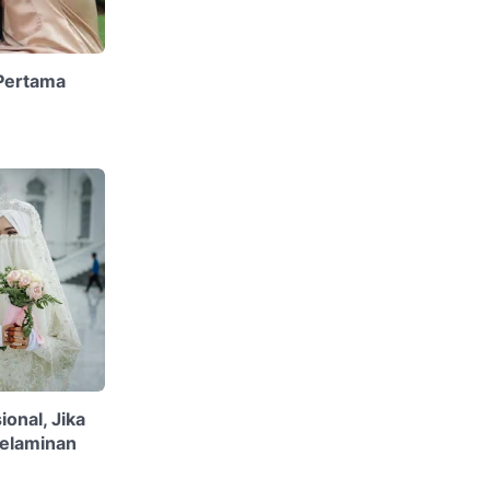
 Pertama
onal, Jika
Pelaminan