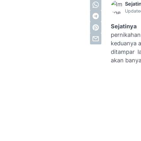
Sejati
Update
Sejatinya
pernikahan
keduanya a
ditampar l
akan banya