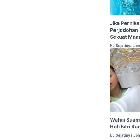
Jika Pernik
Perjodohan
Sekuat Mana
By
Sejatinya Jo
Wahai Suami
Hati Istri K
By
Sejatinya Jo