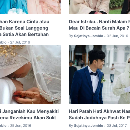
ahan Karena Cinta atau
Dear Istriku.. Nanti Malam
 Bukan Soal Langgeng
Mau Di Bacain Surah Apa ?
 Setia Akan Bertahan
By
Sejatinya Jomblo
02 Jun, 2016
•
mblo
27 Jul, 2016
•
 Janganlah Kau Menyakiti
Hari Patah Hati Akhwat Nasi
arena Rezekimu Akan Sulit
Sudah Jodohnya Pasti Ke 
mblo
25 Jun, 2016
By
Sejatinya Jomblo
08 Jul, 2017
•
•