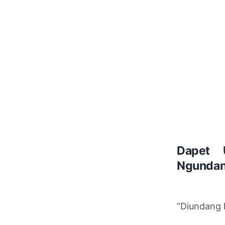
Dapet 
Ngunda
“Diundang 