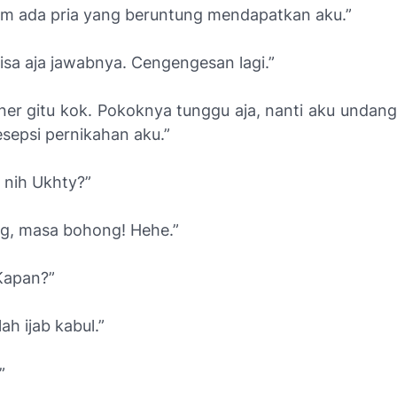
um ada pria yang beruntung mendapatkan aku.”
isa aja jawabnya. Cengengesan lagi.”
er gitu kok. Pokoknya tunggu aja, nanti aku undan
sepsi pernikahan aku.”
s nih Ukhty?”
ng, masa bohong! Hehe.”
Kapan?”
ah ijab kabul.”
”