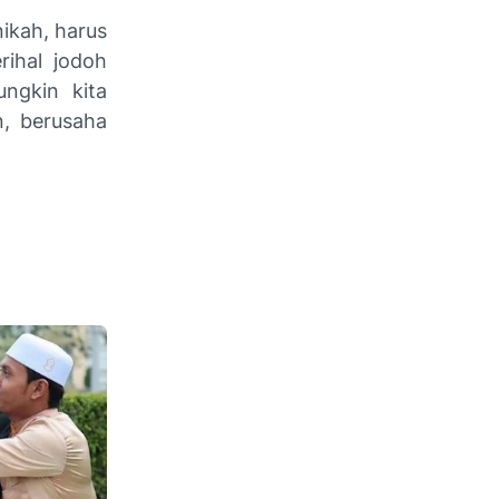
ikah, harus
rihal jodoh
ngkin kita
n, berusaha