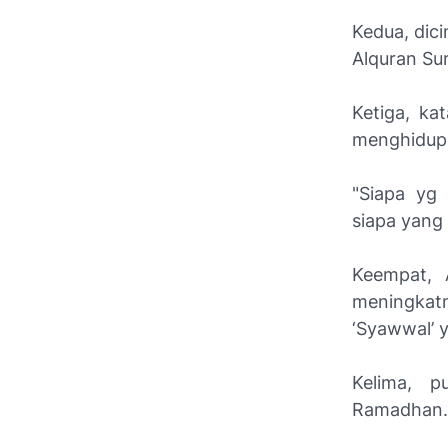
Kedua, dic
Alquran Sura
Ketiga, ka
menghidupk
"Siapa yg
siapa yang 
Keempat, 
meningkat
‘Syawwal’ y
Kelima, p
Ramadhan.