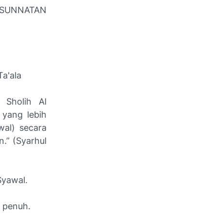
 SUNNATAN
Ta'ala
 Sholih Al
 yang lebih
wal) secara
.” (Syarhul
 Syawal.
n penuh.