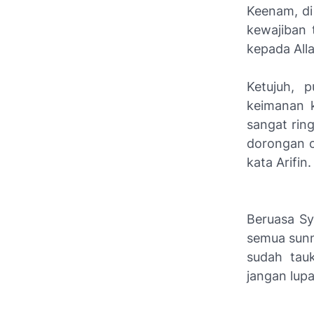
Keenam, di
kewajiban 
kepada Alla
Ketujuh, 
keimanan 
sangat rin
dorongan c
kata Arifin.
Beruasa Sy
semua sunn
sudah tau
jangan lup