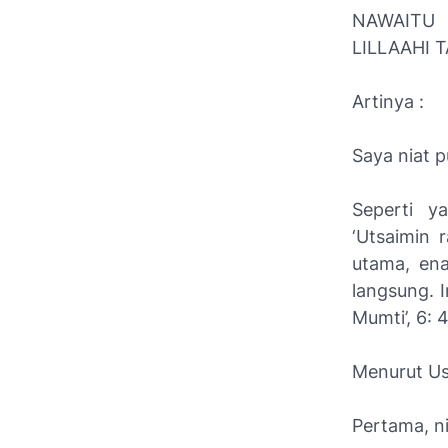
NAWAITU 
LILLAAHI 
Artinya :
Saya niat p
Seperti y
‘Utsaimin 
utama, ena
langsung. 
Mumti’, 6: 
Menurut Us
Pertama, n