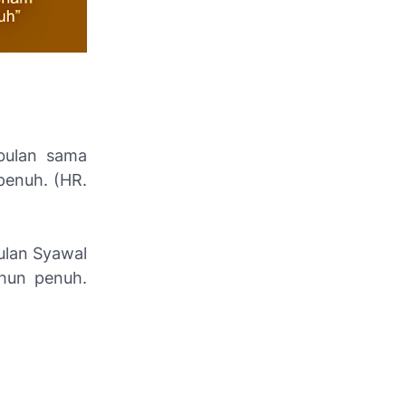
 bulan sama
penuh. (HR.
ulan Syawal
hun penuh.