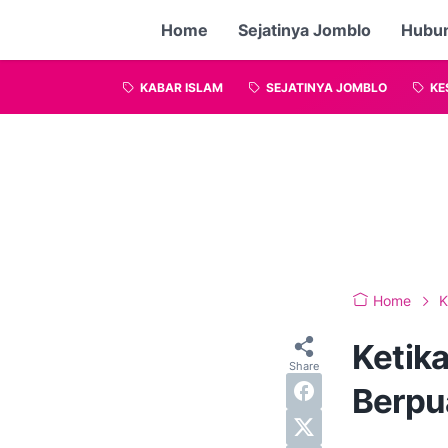
Home
Sejatinya Jomblo
Hubu
KABAR ISLAM
SEJATINYA JOMBLO
KE
Home
K
Ketik
Berpu