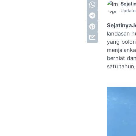
Sejati
Update
Sejatinya
landasan h
yang bolon
menjalanka
berniat da
satu tahun,