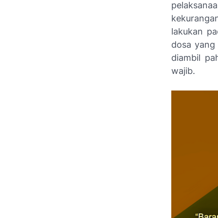
pelaksana
kekuranga
lakukan pa
dosa yang 
diambil pa
wajib.