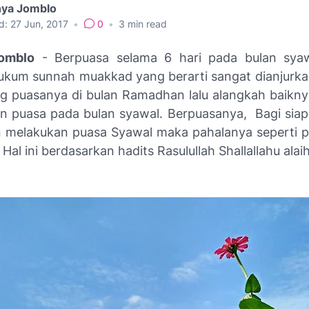
nya Jomblo
d:
27 Jun, 2017
•
0
•
3
min read
Jomblo
- Berpuasa selama 6 hari pada bulan sya
ukum sunnah muakkad yang berarti sangat dianjurka
g puasanya di bulan Ramadhan lalu alangkah baiknya
n puasa pada bulan syawal. Berpuasanya, Bagi siap
n melakukan puasa Syawal maka pahalanya seperti 
 Hal ini berdasarkan hadits Rasulullah Shallallahu alai