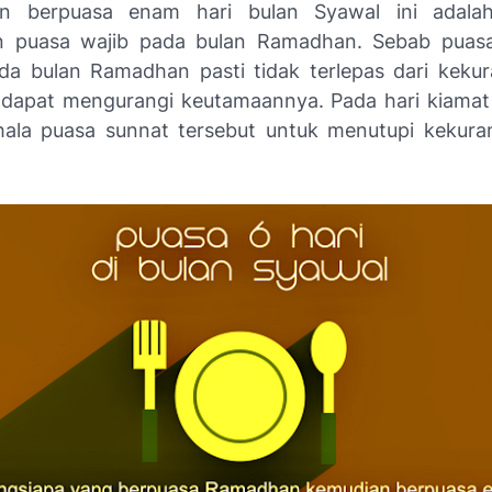
an berpuasa enam hari bulan Syawal ini adala
n puasa wajib pada bulan Ramadhan. Sebab puasa
da bulan Ramadhan pasti tidak terlepas dari keku
dapat mengurangi keutamaannya. Pada hari kiamat
hala puasa sunnat tersebut untuk menutupi kekur