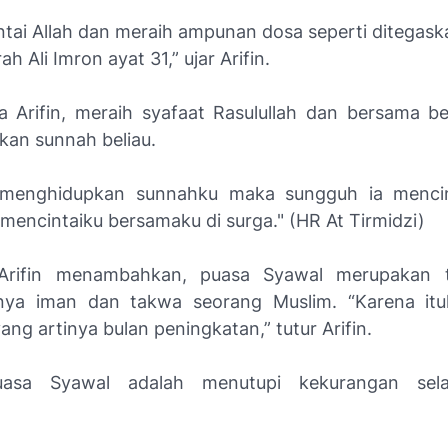
intai Allah dan meraih ampunan dosa seperti ditegas
h Ali Imron ayat 31,” ujar Arifin.
ta Arifin, meraih syafaat Rasulullah dan bersama be
an sunnah beliau.
 menghidupkan sunnahku maka sungguh ia mencin
mencintaiku bersamaku di surga." (HR At Tirmidzi)
Arifin menambahkan, puasa Syawal merupakan t
nya iman dan takwa seorang Muslim. “Karena itul
ang artinya bulan peningkatan,” tutur Arifin.
uasa Syawal adalah menutupi kekurangan sel