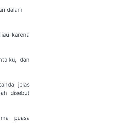
kan dalam
liau karena
taiku, dan
anda jelas
ah disebut
ama puasa