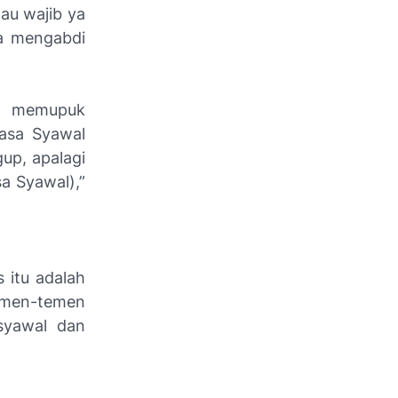
au wajib ya
ba mengabdi
ik memupuk
asa Syawal
up, apalagi
a Syawal),”
 itu adalah
temen-temen
syawal dan