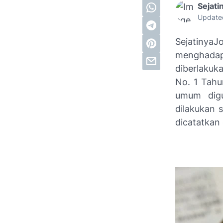
Sejati
Update
Sejatinya
menghada
diberlakuk
No. 1 Tahu
umum digu
dilakukan 
dicatatkan