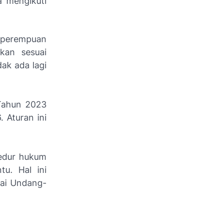
a mengikuti
a perempuan
kan sesuai
ak ada lagi
Tahun 2023
 Aturan ini
sedur hukum
tu. Hal ini
uai Undang-