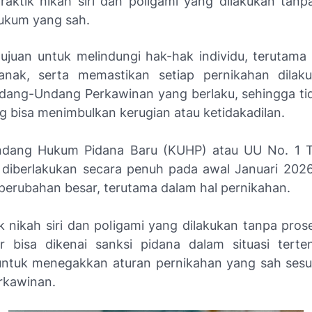
raktik nikah siri dan poligami yang dilakukan tanp
ukum yang sah.
rtujuan untuk melindungi hak-hak individu, terutam
anak, serta memastikan setiap pernikahan dilaku
ang-Undang Perkawinan yang berlaku, sehingga tid
g bisa menimbulkan kerugian atau ketidakadilan.
dang Hukum Pidana Baru (KUHP) atau UU No. 1 
 diberlakukan secara penuh pada awal Januari 2026.
rubahan besar, terutama dalam hal pernikahan.
tik nikah siri dan poligami yang dilakukan tanpa pro
 bisa dikenai sanksi pidana dalam situasi terten
untuk menegakkan aturan pernikahan yang sah ses
rkawinan.