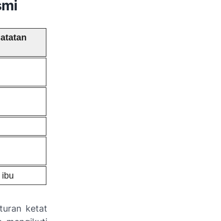
smi
atatan
 ibu
turan ketat