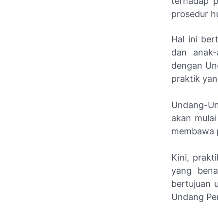
terhadap p
prosedur h
Hal ini be
dan anak-
dengan Und
praktik yan
Undang-Un
akan mulai
membawa pe
Kini, prak
yang benar
bertujuan 
Undang Pe