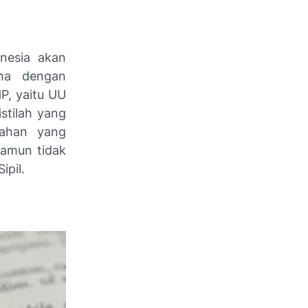
nesia akan
na dengan
P, yaitu UU
stilah yang
kahan yang
namun tidak
ipil.