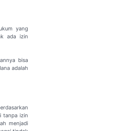
hukum yang
ak ada izin
mannya bisa
dana adalah
erdasarkan
 tanpa izin
sah menjadi