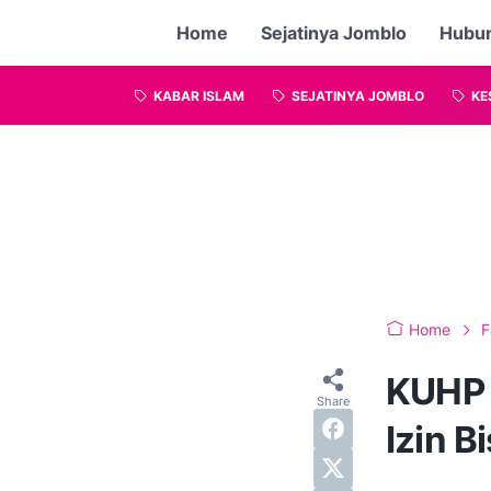
Home
Sejatinya Jomblo
Hubu
KABAR ISLAM
SEJATINYA JOMBLO
KE
Home
F
KUHP B
Izin B