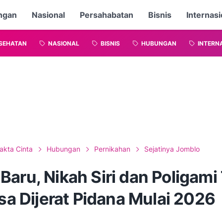
ngan
Nasional
Persahabatan
Bisnis
Internasi
SEHATAN
NASIONAL
BISNIS
HUBUNGAN
INTERN
akta Cinta
Hubungan
Pernikahan
Sejatinya Jomblo
aru, Nikah Siri dan Poligami
isa Dijerat Pidana Mulai 2026