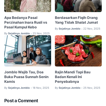
Apa Bedanya Pasal
Berdasarkan Fiqih Orang
Perzinahan Inara Rusli vs
Yang Tidak Shalat Jumat
Pasal Kumpul Kebo
By
Sejatinya Jomblo
22 Nov, 2025
•
By
Sejatinya Jomblo
25 Nov, 2025
•
Jomblo Wajib Tau, Doa
Rajin Mandi Tapi Bau
Buka Puasa Sunnah Senin
Badan Kenali Ini
Kamis
Penyebabnya
By
Sejatinya Jomblo
18 Nov, 2025
By
Sejatinya Jomblo
25 Nov, 2025
•
•
Post a Comment