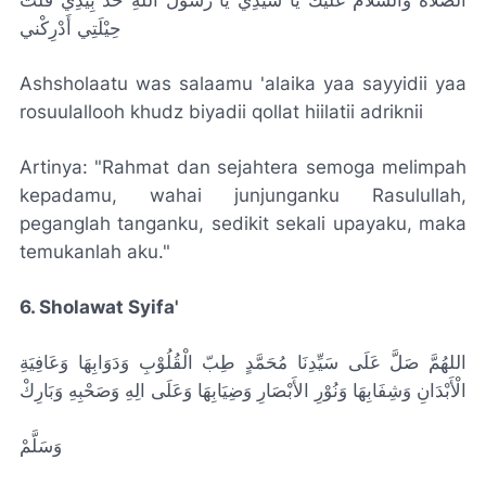
الصَّلَاةُ وَالسَّلَامُ عَلَيْكَ يَا سَيِّدِي يَا رَسُولَ اللَّهِ خُذْ بِيَدِي قَلَّتْ
حِيْلَتِي أَدْرِكْني
Ashsholaatu was salaamu 'alaika yaa sayyidii yaa
rosuulallooh khudz biyadii qollat hiilatii adriknii
Artinya: "Rahmat dan sejahtera semoga melimpah
kepadamu, wahai junjunganku Rasulullah,
peganglah tanganku, sedikit sekali upayaku, maka
temukanlah aku."
6. Sholawat Syifa'
اللهُمَّ صَلَّ عَلَى سَيِّدِنَا مُحَمَّدٍ طِبّ الْقُلُوْبِ وَدَوَابِهَا وَعَافِيَةِ
الْأَبْدَانِ وَشِفَابِهَا وَنُوْرِ الأَبْصَارِ وَضِيَابِهَا وَعَلَى الِهِ وَصَحْبِهِ وَبَارِكْ
وَسَلَّمْ