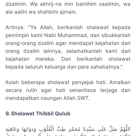
dzalimin. Wa akhrij-na min bainihim saalimin, wa
ala aalihi wa shahbihi ajmain.
Artinya: "Ya Allah, berikanlah shalawat kepada
pemimpin kami Nabi Muhammad, dan sibukkanlah
orang-orang dzalim agar mendapat kejahatan dari
orang dzalim lainnya, selamatkanlah kami dari
kejahatan mereka. Dan berikanlah sholawat
kepada seluruh keluarga dan para sahabatnya."
Itulah beberapa sholawat penyejuk hati. Amalkan
secara rutin agar hati senantiasa terjaga dan
mendapatkan naungan Allah SWT.
9. Sholawat Thibbil Qulub
اللَّهُمَّ صَلِّ عَلَى سَيِّدِنَا مُحَمَّدٍ طِبِّ الْقُلُوْبِ وَدَوَائِهَا وَعَافِيَةِ