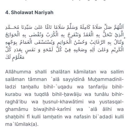
4. Sholawat Nariyah
اَللّٰهُمَّ صَلِّ صَلَاةً كَامِلَةً وَسَلِّمْ سَلَامًا تَامًّا عَلىٰ سَيِّدِنَا مُحَــمَّدِ
ࣙالَّذِيْ تَنْحَلُّ بِهِ الْعُقَدُ وَتَنْفَرِجُ بِهِ الْكُرَبُ وَتُقْضٰى بِهِ الْحَوَائِجُ
وَتُنَالُ بِهِ الرَّغَائِبُ وَحُسْنُ الْخَوَاتِمِ وَيُسْتَسْقَى الْغَمَامُ بِوَجْهِهِ
الْكَرِيْمِ وَعَلىٰ اٰلِهِ وِصَحْبِهِ فِيْ كُلِّ لَمْحَةٍ وَ نَفَسٍ بِعَدَدِ كُلِّ
مَعْلُوْمٍ لَكَ
Allâhumma shalli shalâtan kâmilatan wa sallim
salâman tâmman `alâ sayyidinâ Muḫammadinil-
ladzi tanḫallu bihil-`uqadu wa tanfariju bihil-
kurabu wa tuqdlâ bihil-ḫawâiju wa tunâlu bihir-
raghâ'ibu wa ḫusnul-khawâtimi wa yustasqal-
ghamâmu biwajhihil-karîmi wa `alâ âlihi wa
shaḫbihi fî kulli lamḫatin wa nafasin bi`adadi kulli
ma`lûmilak(a).