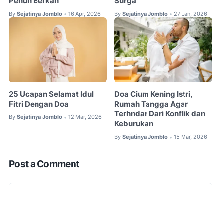
Penuh Berkah
Surga
By
Sejatinya Jomblo
16 Apr, 2026
By
Sejatinya Jomblo
27 Jan, 2026
•
•
25 Ucapan Selamat Idul
Doa Cium Kening Istri,
Fitri Dengan Doa
Rumah Tangga Agar
Terhndar Dari Konflik dan
By
Sejatinya Jomblo
12 Mar, 2026
•
Keburukan
By
Sejatinya Jomblo
15 Mar, 2026
•
Post a Comment