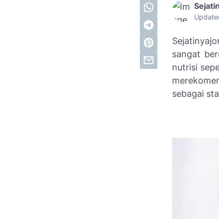
Sejati
Update
Sejatinyaj
sangat ber
nutrisi sep
merekomend
sebagai st