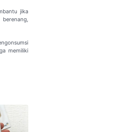
mbantu jika
 berenang,
engonsumsi
ga memiliki