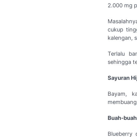
2.000 mg pe
Masalahny
cukup ting
kalengan, 
Terlalu b
sehingga t
Sayuran Hi
Bayam, ka
membuang l
Buah-buah
Blueberry