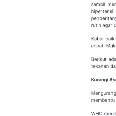
sambil mem
hipertensi
penderitan
rutin agar 
Kabar baik
cepat. Mula
Berikut ad
tekanan da
Kurangi A
Mengurang
membantu 
WHO merek