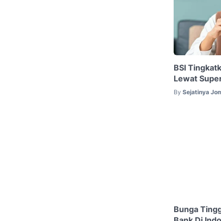
BSI Tingkat
Lewat Supe
By
Sejatinya Jo
Bunga Tinggi
Bank Di Ind