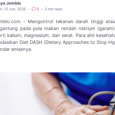
nya Jomblo
d:
10 Jun, 2026
•
0
•
2
min read
omblo.com - Mengontrol tekanan darah tinggi atau
gantung pada pola makan rendah natrium (garam)
erti kalium, magnesium, dan serat. Para ahli keseha
asikan Diet DASH (Dietary Approaches to Stop Hy
andar emasnya.