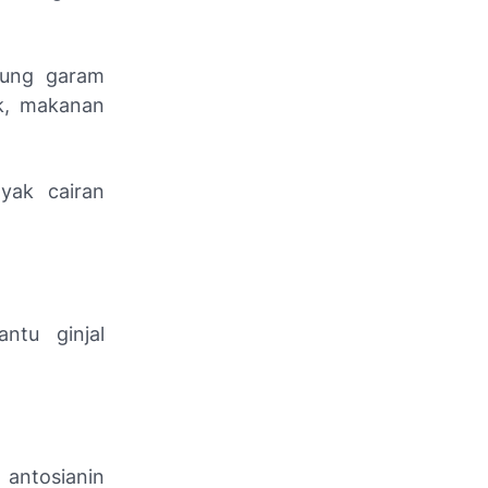
dung garam
ik, makanan
yak cairan
ntu ginjal
antosianin