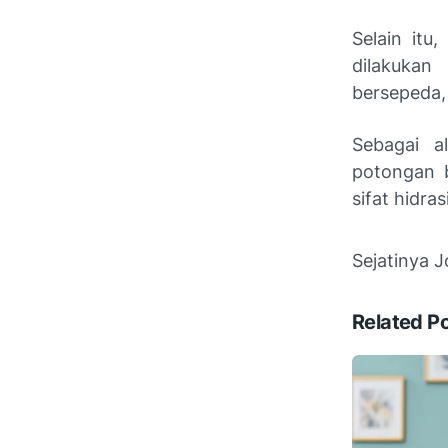
Selain itu
dilakukan
bersepeda, 
Sebagai a
potongan b
sifat hidra
Sejatinya 
Related P