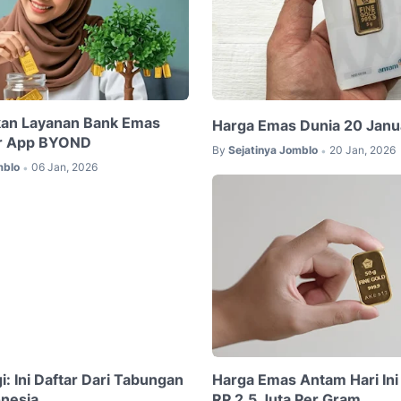
kan Layanan Bank Emas
Harga Emas Dunia 20 Janu
r App BYOND
By
Sejatinya Jomblo
20 Jan, 2026
•
mblo
06 Jan, 2026
•
: Ini Daftar Dari Tabungan
Harga Emas Antam Hari Ini
onesia
RP.2,5 Juta Per Gram