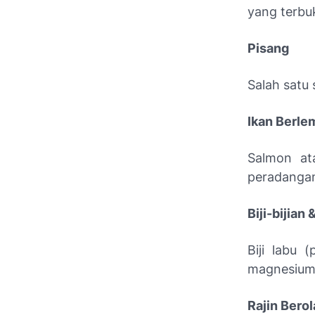
yang terbu
Pisang
Salah satu
Ikan Berle
Salmon at
peradangan
Biji-bijian
Biji labu
magnesium 
Rajin Bero